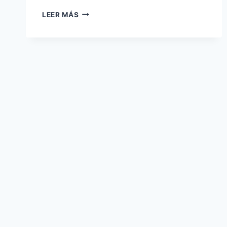
EN
LEER MÁS
TALLERES…